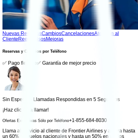
Nuevas Reservas
Cambios
Cancelaciones
Atención al
Cliente
Reembolsos
Mejoras
Reservas y Cambios por Teléfono
✅ Pago flexible
✅ Garantía de mejor precio
Sin Esperas - Llamadas Respondidas en 5 Segundos
¡Haz clic para llamar!
+1-855-684-8030
Ofertas Exclusivas Sólo por Teléfono
Llama al servicio al cliente de
Frontier Airlines
y ahorra hasta
un 60% en vuelos nacionales y hasta un 50% en vuelos