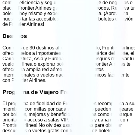
confort, eficiencia y seguridad. Ya sea un viaje de negocios o
placer,
Frontier Airlines
garantiza vuelos cómodos. Reserva tu
boletos hoy mismo y experimenta la diferencia. ¡Aprovecha
nuestras tarifas accesibles con la reserva de boletos de avión
de
Frontier Airlines
!
Destinos
Con más de 30 destinos alrededor del mundo,
Frontier Airline
ofrece vuelos a importantes ciudades de América del Norte, el
Caribe, África, Asia y Europa. Ya sea que busques reservar tu
vuelo en línea o explorar boletos baratos,
Frontier Airlines
te
ofrece una amplia red aérea. Encuentra boletos
internacionales o vuelos nacionales económicos fácilmente
con
Frontier Airlines
.
Programa de Viajero Frecuente
El programa de fidelidad de
Frontier Airlines
recompensa a su
miembros con millas por cada vuelo. Estas pueden canjearse
por boletos, mejoras y beneficios exclusivos como embarque
prioritario y acceso a salas VIP. ¡Viaja más y gana más con
Frontier Airlines
! No olvides usar tus millas para obtener
descuentos o vuelos gratis con tu reserva de boletos.