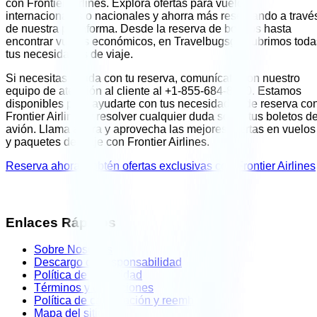
con
Frontier Airlines
. Explora ofertas para vuelos
internacionales o nacionales y ahorra más reservando a travé
de nuestra plataforma. Desde la reserva de boletos hasta
encontrar vuelos económicos, en Travelbugsgo cubrimos toda
tus necesidades de viaje.
Si necesitas ayuda con tu reserva, comunícate con nuestro
equipo de atención al cliente al
+1-855-684-8030
. Estamos
disponibles para ayudarte con tus necesidades de reserva co
Frontier Airlines
y resolver cualquier duda sobre tus boletos d
avión. Llama ahora y aprovecha las mejores ofertas en vuelos
y paquetes de viaje con
Frontier Airlines
.
Reserva ahora y obtén ofertas exclusivas con
Frontier Airlines
Enlaces Rápidos
Sobre Nosotros
Descargo de responsabilidad
Política de privacidad
Términos y condiciones
Política de cancelación y reembolso
Mapa del sitio