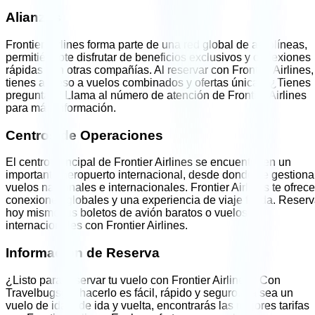
Alianzas
Frontier Airlines
forma parte de una red global de aerolíneas,
permitiéndote disfrutar de beneficios exclusivos y conexiones
rápidas con otras compañías. Al reservar con
Frontier Airlines
,
tienes acceso a vuelos combinados y ofertas únicas. ¿Tienes
preguntas? Llama al número de atención de
Frontier Airlines
para más información.
Centros de Operaciones
El centro principal de
Frontier Airlines
se encuentra en un
importante aeropuerto internacional, desde donde se gestion
vuelos nacionales e internacionales.
Frontier Airlines
te ofrece
conexiones globales y una experiencia de viaje fluida. Reser
hoy mismo tus boletos de avión baratos o vuelos
internacionales con
Frontier Airlines
.
Información de Reserva
¿Listo para reservar tu vuelo con
Frontier Airlines
? Con
Travelbugsgo, hacerlo es fácil, rápido y seguro. Ya sea un
vuelo de ida o de ida y vuelta, encontrarás las mejores tarifas