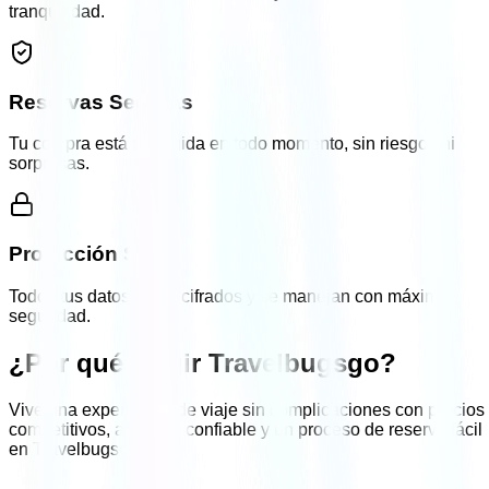
tranquilidad.
Reservas Seguras
Tu compra está protegida en todo momento, sin riesgos ni
sorpresas.
Protección SSL
Todos tus datos están cifrados y se manejan con máxima
seguridad.
¿Por qué elegir
Travelbugsgo?
Vive una experiencia de viaje sin complicaciones con precios
competitivos, atención confiable y un proceso de reserva fácil
en Travelbugsgo.com