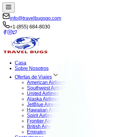
info@travelbugsgo.com
+1-(855) 684-8030
Casa
Sobre Nosotros
Ofertas de Viajes
American Airlines
Southwest Airlines
United Airlines
Alaska Airlines
JetBlue Airways
Hawaiian Airlines
Spirit Airlines
Frontier Airlines
British Airways
Emirates