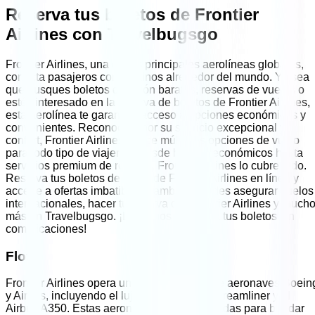
Reserva tus boletos de
Frontier
Airlines
con Travelbugsgo
Frontier Airlines
, una de las principales aerolíneas globales,
conecta pasajeros con destinos alrededor del mundo. Ya sea
que busques boletos de avión baratos, reservas de vuelos o
estés interesado en la reserva de boletos de
Frontier Airlines
,
esta aerolínea te garantiza acceso a opciones económicas y
convenientes. Reconocida por su servicio excepcional y
confort,
Frontier Airlines
ofrece múltiples opciones de vuelo
para todo tipo de viajeros. Desde boletos económicos hasta
servicios premium de reserva,
Frontier Airlines
lo cubre todo.
Reserva tus boletos de avión de
Frontier Airlines
en línea y
accede a ofertas imbatibles. También puedes asegurar vuelos
internacionales, hacer tu reserva con
Frontier Airlines
y much
más en Travelbugsgo. ¡Llámanos y reserva tus boletos sin
complicaciones!
Flota
Frontier Airlines
opera una flota moderna de aeronaves Boein
y Airbus, incluyendo el lujoso Boeing 787 Dreamliner y el
Airbus A350. Estas aeronaves están diseñadas para brindar