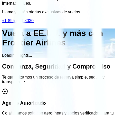
internacionales.
Llama y obtén ofertas exclusivas de vuelos
+1-855-684-8030
Vuela a EE.UU. y más con
Frontier Airlines
Loading flights...
Confianza, Seguridad y Compromiso
Te garantizamos un proceso de reserva simple, seguro y
transparente.
Agente Autorizado
Colaboramos solo con aerolíneas y socios verificados para tu